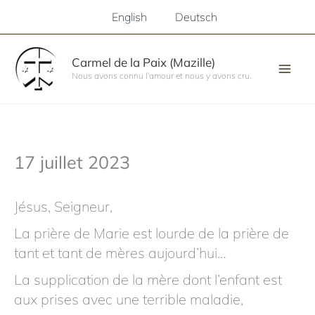
Aller
English
Deutsch
au
contenu
Carmel de la Paix (Mazille)
Nous avons connu l'amour et nous y avons cru.
17 juillet 2023
Jésus, Seigneur,
La prière de Marie est lourde de la prière de
tant et tant de mères aujourd’hui…
La supplication de la mère dont l’enfant est
aux prises avec une terrible maladie,