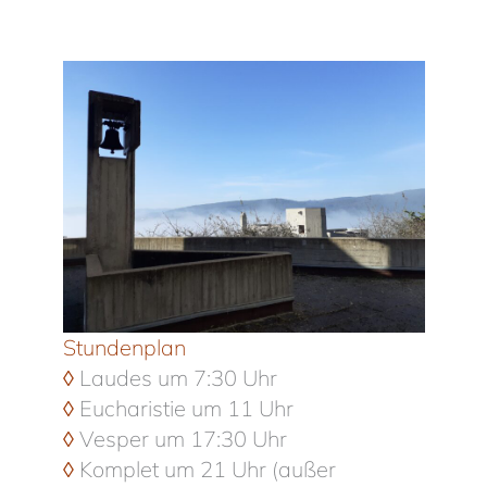
Stundenplan
◊
Laudes um 7:30 Uhr
◊
Eucharistie um 11 Uhr
◊
Vesper um 17:30 Uhr
◊
Komplet um 21 Uhr (
außer