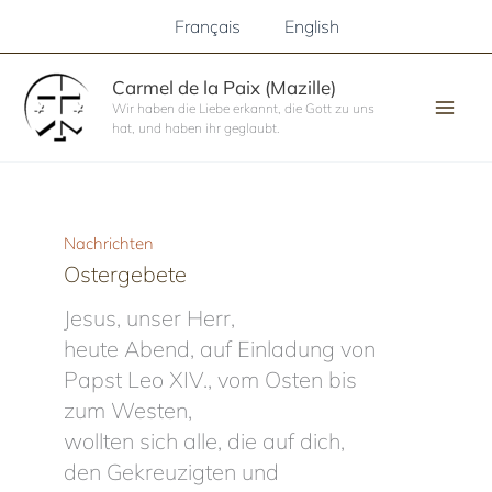
Zum
Français
English
Inhalt
springen
Carmel de la Paix (Mazille)
Wir haben die Liebe erkannt, die Gott zu uns
hat, und haben ihr geglaubt.
Nachrichten
Ostergebete
Jesus, unser Herr,
heute Abend, auf Einladung von
Papst Leo XIV., vom Osten bis
zum Westen,
wollten sich alle, die auf dich,
den Gekreuzigten und