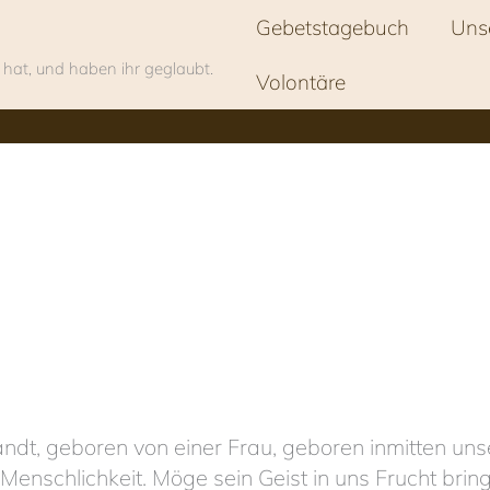
Gebetstagebuch
Uns
 hat, und haben ihr geglaubt.
Volontäre
sandt, geboren von einer Frau, geboren inmitten uns
enschlichkeit. Möge sein Geist in uns Frucht brin