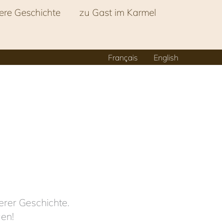
ere Geschichte
zu Gast im Karmel
Français
English
erer Geschichte.
gen!