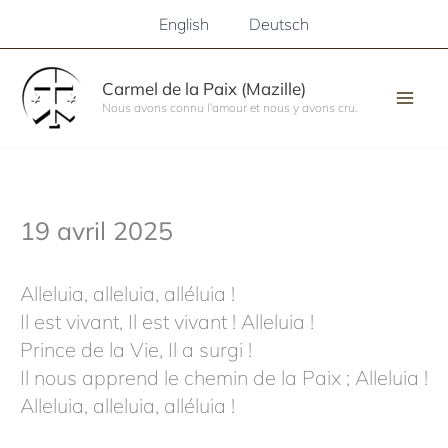
Aller
English
Deutsch
au
contenu
Carmel de la Paix (Mazille)
Nous avons connu l'amour et nous y avons cru.
19 avril 2025
Alleluia, alleluia, alléluia !
Il est vivant, Il est vivant ! Alleluia !
Prince de la Vie, Il a surgi !
Il nous apprend le chemin de la Paix ; Alleluia !
Alleluia, alleluia, alléluia !